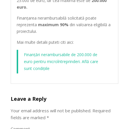
25.000 de euro, iar cea maxima este de
200.000
euro.
Finanțarea nerambursabilă solicitată poate
reprezenta
maximum 90%
din valoarea eligibilă a
proiectului.
Mai multe detalii puteti citi aici:
Finanțări nerambursabile de 200.000 de
euro pentru microîntreprinderi. Află care
sunt condițiile
Leave a Reply
Your email address will not be published.
Required
fields are marked
*
Comment