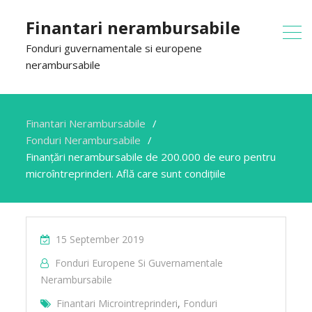
Finantari nerambursabile
Fonduri guvernamentale si europene
nerambursabile
Finantari Nerambursabile
Fonduri Nerambursabile
Finanțări nerambursabile de 200.000 de euro pentru
microîntreprinderi. Află care sunt condițiile
15 September 2019
Fonduri Europene Si Guvernamentale
Nerambursabile
Finantari Microintreprinderi
,
Fonduri